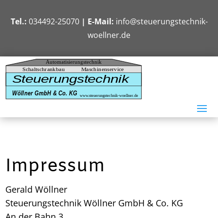
Tel.:
034492-25070
| E-Mail:
info@steuerungstechnik-
woellner.de
Impressum
Gerald Wöllner
Steuerungstechnik Wöllner GmbH & Co. KG
An der Bahn 3